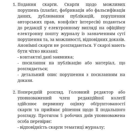
Подання скарги. Скарги щодо можливих
порушень (плагіат, фабрикація або фальсифікація
даних, дублювання публікацій, порушення
авторських прав, конфлікт інтересів) подаються
до редакції у електронному вигляді на офіційну
електронну пошту журналу із зазначенням суті
порушення та, за можливості, відповідних доказів.
Анонімні скарги не розглядаються. У скарзі мають
бути чітко вказані:
- контактні дані заявника;
- посилання на публікацію або матеріал, що
розглядається;
- детальний опис порушення з посиланням на
докази.
Попередній розгляд. Головний редактор або
уповноважений член редакційної колегії
здійснює первинну оцінку обґрунтованості
скарги та приймає рішення щодо її подальшого
розгляду. Протягом 5 робочих днів уповноважена
особа перевіряє:
- відповідність скарги тематиці журналу;