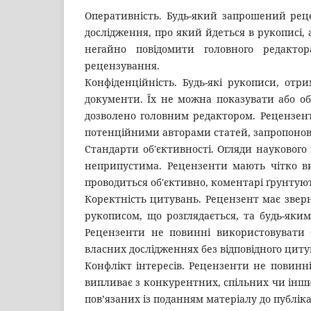
Оперативність. Будь-який запрошений рец
дослідження, про який йдеться в рукописі,
негайно повідомити головного редакто
рецензування.
Конфіденційність. Будь-які рукописи, отр
документи. Їх не можна показувати або о
дозволено головним редактором. Рецензен
потенційними авторами статей, запропонов
Стандарти об'єктивності. Огляди наукового
неприпустима. Рецензенти мають чітко в
проводиться об'єктивно, коментарі ґрунтуют
Коректність цитувань. Рецензент має зверну
рукописом, що розглядається, та будь-яки
Рецензенти не повинні використовувати б
власних дослідженнях без відповідного циту
Конфлікт інтересів. Рецензенти не повинні
випливає з конкурентних, спільних чи інших 
пов’язаних із поданням матеріалу до публіка