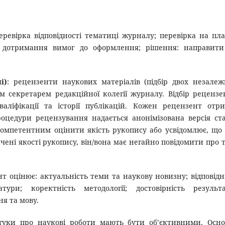
перевірка відповідності тематиці журналу; перевірка на пла
рка дотримання вимог до оформлення; рішення: направит
і)
: рецензенти наукових матеріалів (підбір двох незале
м секретарем редакційної колегії журналу. Відбір рецензе
аліфікації та історії публікацій. Кожен рецензент отр
оцедури рецензування надається анонімізована версія ста
омпетентним оцінити якість рукопису або усвідомлює, що 
ені якості рукопису, він/вона має негайно повідомити про 
нт оцінює: актуальність теми та наукову новизну; відповідн
ури; коректність методології; достовірність результа
ня та мову.
дгуки про наукові роботи мають бути об’єктивними. Осн