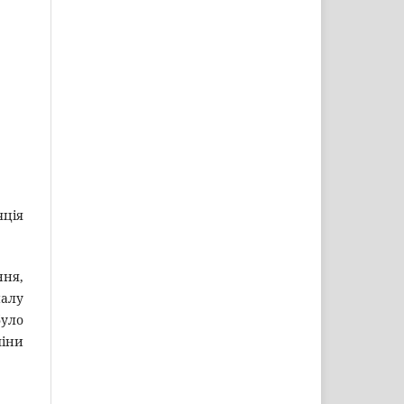
яція
ння,
налу
було
міни