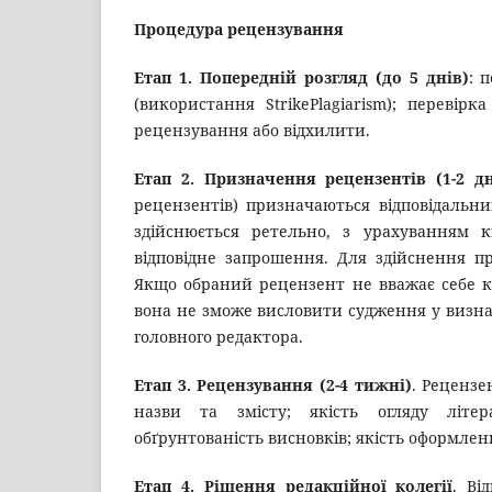
Процедура рецензування
Етап 1. Попередній розгляд (до 5 днів)
: 
(використання StrikePlagiarism); переві
рецензування або відхилити.
Етап 2. Призначення рецензентів (1-2 дн
рецензентів) призначаються відповідальни
здійснюється ретельно, з урахуванням кв
відповідне запрошення. Для здійснення пр
Якщо обраний рецензент не вважає себе к
вона не зможе висловити судження у визнач
головного редактора.
Етап 3. Рецензування (2-4 тижні)
. Рецензе
назви та змісту; якість огляду літерат
обґрунтованість висновків; якість оформлен
Етап 4. Рішення редакційної колегії
. Ві