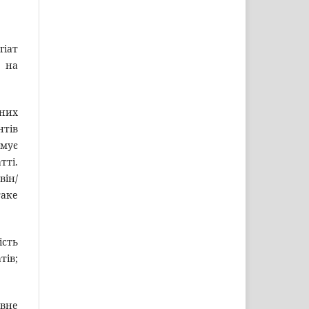
гіат
и на
жних
нтів
имує
тті.
він/
таке
ість
тів;
овне