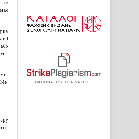
і не
має
ірка
ів і
 або
пуск
ми.
ble-
тору
огти