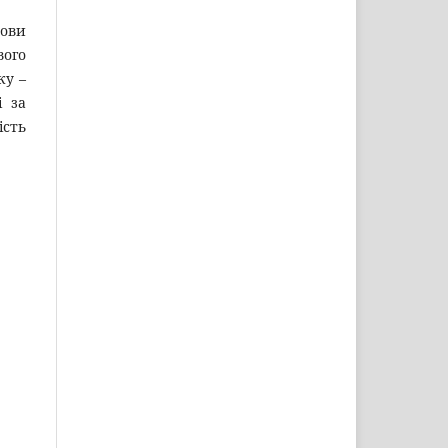
мови
вого
ку –
і за
ість