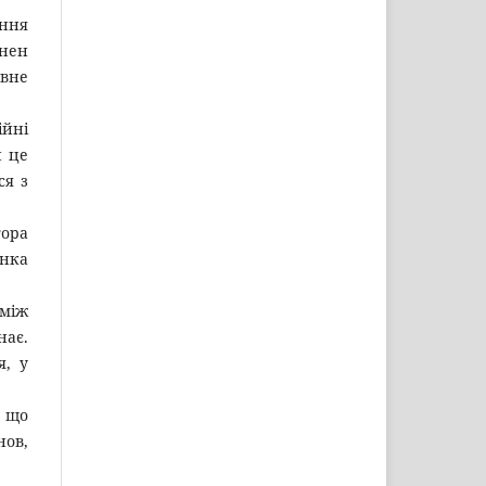
ання
инен
вне
ійні
и це
ся з
тора
інка
 між
нає.
я, у
, що
нов,