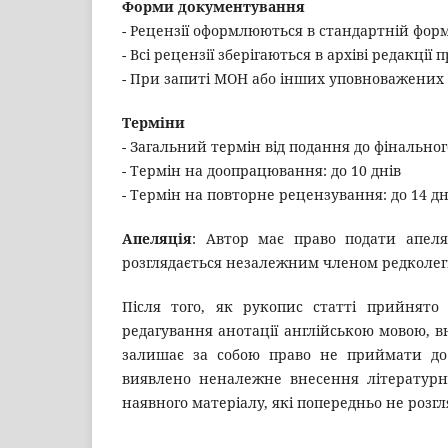
Форми документування
- Рецензії оформлюються в стандартній фор
- Всі рецензії зберігаються в архіві редакції 
- При запиті МОН або інших уповноважених 
Терміни
- Загальний термін від подання до фінальног
- Термін на доопрацювання: до 10 днів
- Термін на повторне рецензування: до 14 дн
Апеляція
: Автор має право подати апеля
розглядається незалежним членом редколегі
Після того, як рукопис статті прийнято 
редагування анотації англійською мовою, в
залишає за собою право не приймати до 
виявлено неналежне внесення літературн
наявного матеріалу, які попередньо не розг