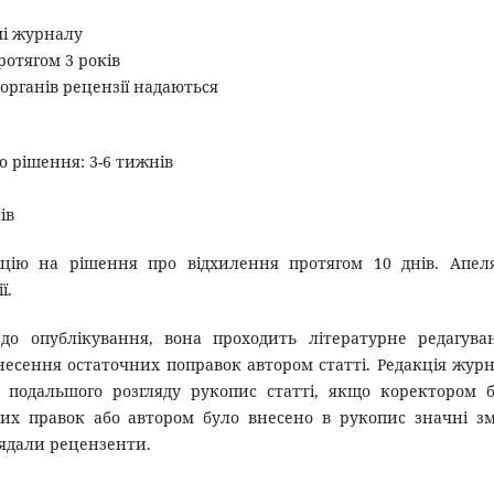
мі журналу
протягом 3 років
органів рецензії надаються
о рішення: 3-6 тижнів
ів
цію на рішення про відхилення протягом 10 днів. Апел
ї.
до опублікування, вона проходить літературне редагува
несення остаточних поправок автором статті. Редакція жур
подальшого розгляду рукопис статті, якщо коректором 
их правок або автором було внесено в рукопис значні з
лядали рецензенти.