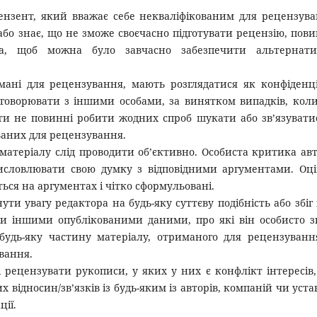
ензент, який вважає себе некваліфікованим для рецензув
 або знає, що не зможе своєчасно підготувати рецензію, пов
ра, щоб можна було завчасно забезпечити альтернати
имані для рецензування, мають розглядатися як конфіденц
бговорювати з іншими особами, за винятком випадків, кол
ти не повинні робити жодних спроб шукати або зв’язувати
аних для рецензування.
 матеріалу слід проводити об’єктивно. Особиста критика ав
исловлювати свою думку з відповідними аргументами. Оц
ься на аргументах і чітко сформульовані.
ти увагу редактора на будь-яку суттєву подібність або збіг
ми іншими опублікованими даними, про які він особисто з
удь-яку частину матеріалу, отриманого для рецензуванн
вання.
 рецензувати рукописи, у яких у них є конфлікт інтересів
відносин/зв’язків із будь-яким із авторів, компаній чи уста
ції.