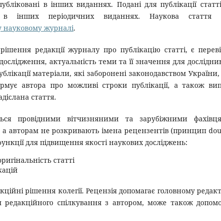
убліковані в інших виданнях. Подані для публікації статт
 в інших періодичних виданнях. Наукова стаття 
у науковому журналі
.
шення редакції журналу про публікацію статті, є перев
 дослідження, актуальність теми та її значення для дослідник
ублікації матеріали, які заборонені законодавством України,
ормує автора про можливі строки публікації, а також ви
діслана стаття.
ться провідними вітчизняними та зарубіжними фахівця
 а авторам не розкривають імена рецензентів (принцип dou
 функції для підвищення якості наукових досліджень:
оригінальність статті
кацій
кційні рішення колегії. Рецензія допомагає головному редак
 редакційного спілкування з автором, може також допом