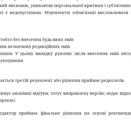
ий висновок, уникаючи персональної критики і суб'єктивно
тті є недопустимою. Рецензенти зобов’язані висловлювати 
, тобто без внесення будь-яких змін
ення незначних редакційних змін
вання. У цьому випадку рукопис після внесення змін авт
цензування
ається третій рецензент або рішення приймає редколегія.
римує анонімні відгуки; готує виправлену версію; подає відпо
sponse).
едактор приймає фінальне рішення на основі рекоменд