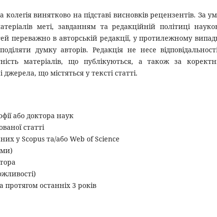
 колегія винятково на підставі висновків рецензентів. За у
атеріалів меті, завданням та редакційній політиці науко
тей переважно в авторській редакції, у протилежному випад
поділяти думку авторів. Редакція не несе відповідальност
ність матеріалів, що публікуються, а також за коректн
 джерела, що містяться у тексті статті.
офії або доктора наук
ованої статті
них у Scopus та/або Web of Science
ами)
втора
ожливості)
а протягом останніх 3 років