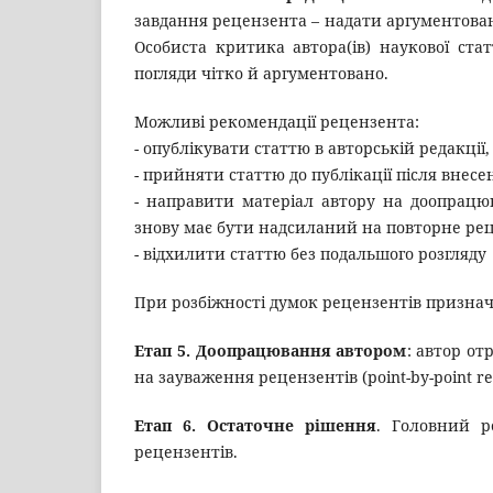
завдання рецензента – надати аргументован
Особиста критика автора(ів) наукової ста
погляди чітко й аргументовано.
Можливі рекомендації рецензента:
- опублікувати статтю в авторській редакції
- прийняти статтю до публікації після внес
- направити матеріал автору на доопрацю
знову має бути надсиланий на повторне ре
- відхилити статтю без подальшого розгляду
При розбіжності думок рецензентів признач
Етап 5. Доопрацювання автором
: автор от
на зауваження рецензентів (point-by-point re
Етап 6. Остаточне рішення
. Головний р
рецензентів.