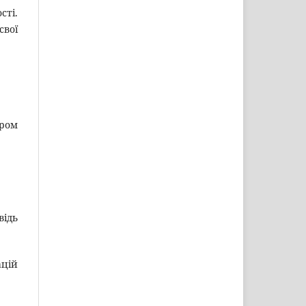
сті.
свої
ором
відь
ацій