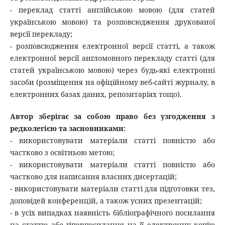
- переклад статті англійською мовою (для статей
українською мовою) та розповсюдження друкованої
версії перекладу;
- розповсюдження електронної версії статті, а також
електронної версії англомовного перекладу статті (для
статей українською мовою) через будь-які електронні
засоби (розміщення на офіційному веб-сайті журналу, в
електронних базах даних, репозитаріях тощо).
Автор зберігає за собою право без узгодження з
редколегією та засновниками:
- використовувати матеріали статті повністю або
частково з освітньою метою;
- використовувати матеріали статті повністю або
частково для написання власних дисертацій;
- використовувати матеріали статті для підготовки тез,
доповідей конференцій, а також усних презентацій;
- в усіх випадках наявність бібліографічного посилання
на статтю або гіперпосилання на її електронну копію