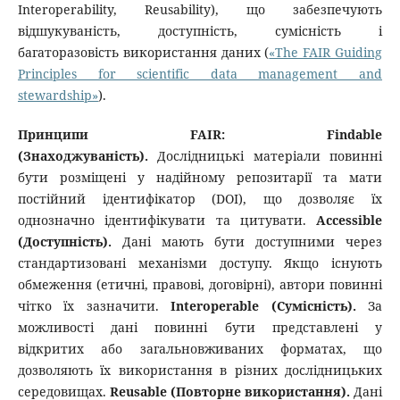
Interoperability, Reusability), що забезпечують
відшукуваність, доступність, сумісність і
багаторазовість використання даних (
«The FAIR Guiding
Principles for scientific data management and
stewardship»
).
Принципи FAIR: Findable
(Знаходжуваність).
Дослідницькі матеріали повинні
бути розміщені у надійному репозитарії та мати
постійний ідентифікатор (DOI), що дозволяє їх
однозначно ідентифікувати та цитувати.
Accessible
(Доступність).
Дані мають бути доступними через
стандартизовані механізми доступу. Якщо існують
обмеження (етичні, правові, договірні), автори повинні
чітко їх зазначити.
Interoperable (Сумісність).
За
можливості дані повинні бути представлені у
відкритих або загальновживаних форматах, що
дозволяють їх використання в різних дослідницьких
середовищах.
Reusable (Повторне використання).
Дані