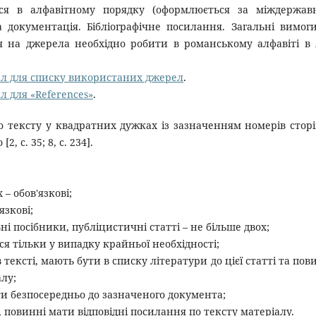
ся в алфавітному порядку (оформлюється за міждержав
 документація. Бібліографічне посилання. Загальні вимог
ня на джерела необхідно робити в романському алфавіті в
л для списку використаних джерел
.
 для «References»
.
 тексту у квадратних дужках із зазначенням номерів стор
, с. 35; 8, с. 234].
– обов'язкові;
язкові;
ні посібники, публіцистичні статті – не більше двох;
ся тільки у випадку крайньої необхідності;
 тексті, мають бути в списку літератури до цієї статті та пов
алу;
ти безпосередньо до зазначеного документа;
и, повинні мати відповідні посилання по тексту матеріалу.