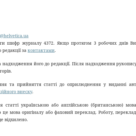
@helvetica.ua
ти шифр журналу 4372. Якщо протягом 3 робочих днів В
 редакції за
контактами
.
 надходження його до редакції. Після надходження рукопис
торів.
ння та прийняття статті до оприлюднення у виданні ав
ційного внеску
.
я статті українською або англійською (британською) мов
 це мова оригіналу або фаховий переклад. Роботу, перекла
е відхилено.