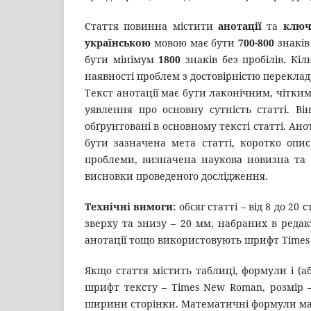
Стаття повинна містити
анотації
та
ключ
українською
мовою має бути
700-800
знаків
бути мінімум
1800
знаків без пробілів
.
Кіль
наявності проблем з достовірністю переклад
Текст анотації має бути лаконічним, чітким,
уявлення про основну сутність статті. Ві
обґрунтовані в основному тексті статті. Ан
бути зазначена мета статті, коротко опи
проблеми, визначена наукова новизна та 
висновки проведеного дослідження.
Технічні вимоги:
обсяг статті – від 8 до 20 
зверху та знизу – 20 мм, набраних в редакт
анотації тощо використовують шрифт Times N
Якщо стаття містить таблиці, формули і (а
шрифт тексту – Times New Roman, розмір –
ширини сторінки. Математичні формули мают