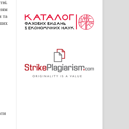
тві
.
ням
м та
нших
ати