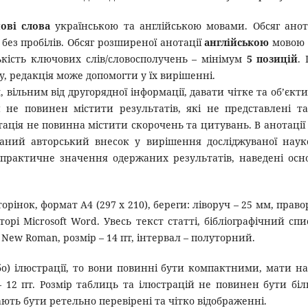
ові слова
українською та англійською мовами. Обсяг анот
 без пробілів. Обсяг розширеної анотації
англійською
мовою 
кість ключових слів/словосполучень – мінімум
5 позицій
.
у, редакція може допомогти у їх вирішенні.
 вільним від другорядної інформації, давати чітке та об’єкт
н не повинен містити результатів, які не представлені т
отація не повинна містити скорочень та цитувань. В анотації
саний авторський внесок у вирішення досліджуваної наук
практичне значення одержаних результатів, наведені осн
сторінок, формат А4 (297 x 210), береги: ліворуч – 25 мм, право
орі Microsoft Word. Увесь текст статті, бібліографічний спи
ew Roman, розмір – 14 пт, інтервал – полуторний.
бо) ілюстрації, то вони повинні бути компактними, мати на
 12 пт. Розмір таблиць та ілюстрацій не повинен бути бі
ь бути ретельно перевірені та чітко відображенні.