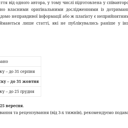
я від одного автора, у тому числі підготовлена у співавторс
чно власними оригінальними дослідженнями із дотриман
домо неправдивої інформації або ж плагіату є неприйнятни
иймаються лише статті, які не публікувались раніше у і
вано
ку – до 31 серпня
ску – до 31 жовтня
ку – до 25 грудня
25 вересня
.
вання та рецензування (від 3-х тижнів), рекомендуємо подав