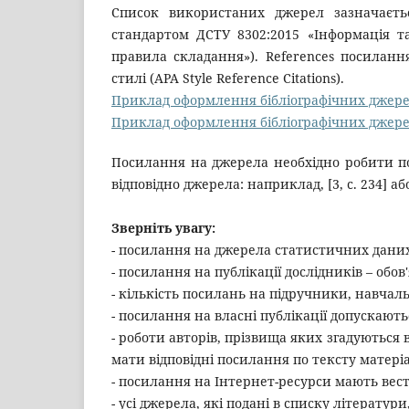
Список використаних джерел зазначаєть
стандартом ДСТУ 8302:2015 «Інформація та
правила складання»). References посилан
стилі (APA Style Reference Citations).
Приклад оформлення бібліографічних джере
Приклад оформлення бібліографічних джерел
Посилання на джерела необхідно робити по
відповідно джерела: наприклад, [3, с. 234] або [2
Зверніть увагу:
- посилання на джерела статистичних даних 
- посилання на публікації дослідників – обов'
- кількість посилань на підручники, навчаль
- посилання на власні публікації допускають
- роботи авторів, прізвища яких згадуються в
мати відповідні посилання по тексту матері
- посилання на Інтернет-ресурси мають вес
- усі джерела, які подані в списку літератур