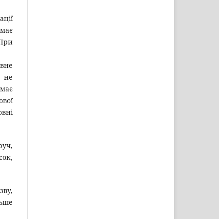
ації
має
 При
ивне
а не
 має
ової
овні
руч,
сок,
зву,
льше