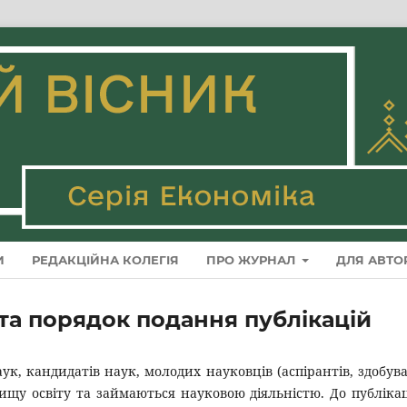
И
РЕДАКЦІЙНА КОЛЕГІЯ
ПРО ЖУРНАЛ
ДЛЯ АВТО
а порядок подання публікацій
к, кандидатів наук, молодих науковців (аспірантів, здобува
 вищу освіту та займаються науковою діяльністю.
До публікац