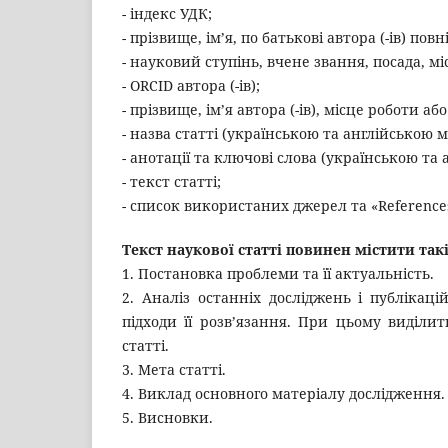
- індекс УДК;
- прізвище, ім’я, по батькові автора (-ів) по
- науковий ступінь, вчене звання, посада, м
- ORCID автора (-ів);
- прізвище, ім’я автора (-ів), місце роботи 
- назва статті (українською та англійською 
- анотації та ключові слова (українською та
- текст статті;
- cписок використаних джерел та «Reference
Текст наукової статті повинен містити так
1. Постановка проблеми та її актуальність.
2. Аналіз останніх досліджень і публікац
підходи її розв’язання. При цьому виділи
статті.
3. Мета статті.
4. Виклад основного матеріалу дослідження.
5. Висновки.