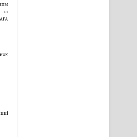
ним
и та
 АРА
інок
инні