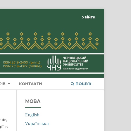
Увійти
РІВ
КОНТАКТИ
ПОШУК
МОВА
English
чів,
Українська
ії в