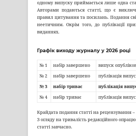
одному випуску приймається лише одна статт
Авторами подаються статті, що є виклю
правил цитування та посилань. Подання cві
неетичним. Окрім того, до публікації пр
виданнях.
Графік виходу журналу у 2026 році
№ 1
набір завершено
випуск опубліко
№ 2
набір завершено
публікація випус
№ 3
набір триває
публікація випу
№ 4
набір триває
публікація випус
Крайдата подання статті на рецензування –
З огляду на тривалість редакційного опрацю
статті завчасно.