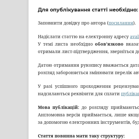
Для опублікування статті необхідно:
Заповнити довідку про автора (
посилання
).
Надіслати статтю на електронну адресу
aval
У темі листа необхідно
обов'язково
вказа
отримали лист-підтвердження, зверніться до
Датою отримання рукопису вважається дата
розгляд забороняється змінювати перелік ав
У разі успішного проходження рецензува
надсилаються реквізити для сплати
публіка
Мова публікацій:
до розгляду приймаютьс
Англомовна версія приймається, лише якщо
за допомогою електронних інструментів, буд
Стаття повинна мати таку структуру: