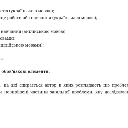
вністю (українською мовою);
ісце роботи або навчання (українською мовою);
або навчання (англійською мовою);
мовами);
 англійською мовами);
s».
і обов’язкові елементи:
ій, на які спирається автор в яких розглядають цю пробле
ти невирішені частини загальної проблеми, яку досліджую