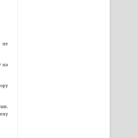
и не
у на
тору
ами.
дену