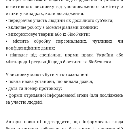
позитивного висновку від уповноваженого комітету з
етики у випадках, коли дослідження:
• передбачає участь людини як дослідного суб’єкта;
• включає роботу з біоматеріалами людини;
• використовує тварин або їх біооб’єкти;
• містить обробку персональних, чутливих чи
конфіденційних даних;
• підпадає під спеціальні норми права України або
міжнародні регуляції щодо біоетики та біобезпеки.
У висновку мають бути чітко зазначені:
• повна назва установи, що видала дозвіл;
• дата та номер протоколу;
• форми отриманої інформованої згоди (для досліджень
за участю людей).
Автори повинні підтвердити, що інформована згода
була отримана добровільно, без тиску, і в зрозумілій