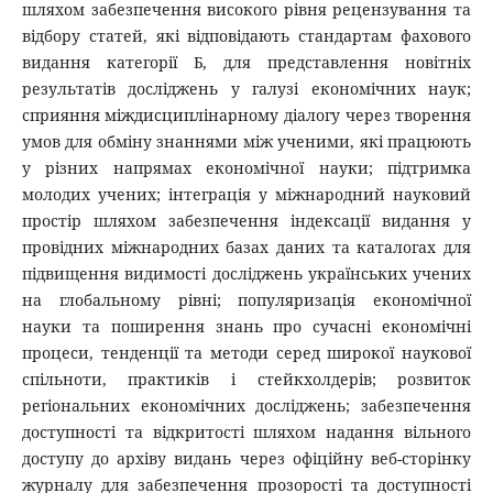
шляхом забезпечення високого рівня рецензування та
відбору статей, які відповідають стандартам фахового
видання категорії Б, для представлення новітніх
результатів досліджень у галузі економічних наук;
сприяння міждисциплінарному діалогу через творення
умов для обміну знаннями між ученими, які працюють
у різних напрямах економічної науки; підтримка
молодих учених; інтеграція у міжнародний науковий
простір шляхом забезпечення індексації видання у
провідних міжнародних базах даних та каталогах для
підвищення видимості досліджень українських учених
на глобальному рівні; популяризація економічної
науки та поширення знань про сучасні економічні
процеси, тенденції та методи серед широкої наукової
спільноти, практиків і стейкхолдерів; розвиток
регіональних економічних досліджень; забезпечення
доступності та відкритості шляхом надання вільного
доступу до архіву видань через офіційну веб-сторінку
журналу для забезпечення прозорості та доступності