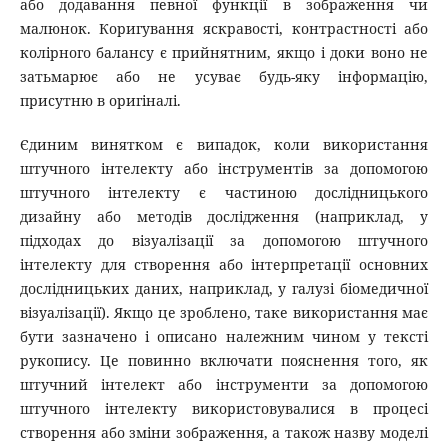
або додавання певної функції в зображення чи
малюнок. Коригування яскравості, контрастності або
колірного балансу є прийнятним, якщо і доки воно не
затьмарює або не усуває будь-яку інформацію,
присутню в оригіналі.
Єдиним винятком є ​​випадок, коли використання
штучного інтелекту або інструментів за допомогою
штучного інтелекту є частиною дослідницького
дизайну або методів дослідження (наприклад, у
підходах до візуалізації за допомогою штучного
інтелекту для створення або інтерпретації основних
дослідницьких даних, наприклад, у галузі біомедичної
візуалізації). Якщо це зроблено, таке використання має
бути зазначено і описано належним чином у тексті
рукопису. Це повинно включати пояснення того, як
штучний інтелект або інструменти за допомогою
штучного інтелекту використовувалися в процесі
створення або зміни зображення, а також назву моделі