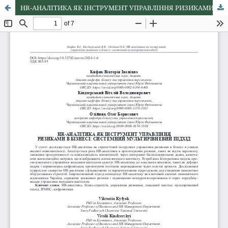
HR-АНАЛІТИКА ЯК ІНСТРУМЕНТ УПРАВЛІННЯ РИЗИКАМИ В БІЗНЕСІ: СИСТЕМНИЙ МУЛЬТИРІВНЕВИЙ ПІДХІД